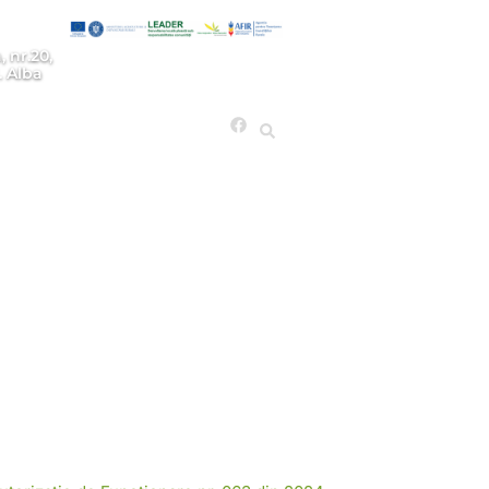
, nr.20,
. Alba
ui
ui