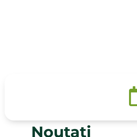
Obiectivul proie
capacităţii de im
dezvoltare locală pr
unui parteneriat pub
nr. 26/2000) în spaţi
Val
Noutati