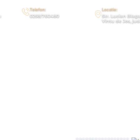
Telefon:
Locatie:
m
0258/760480
Str. Lucian Blaga
Vintu de Jos, jud
TATI
CONTACT
GAL
alea Ampoiul
alea Muresul