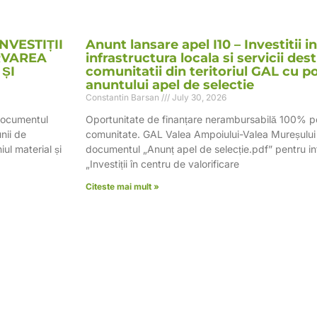
INVESTIȚII
Anunt lansare apel I10 – Investitii i
RVAREA
infrastructura locala si servicii des
ȘI
comunitatii din teritoriul GAL cu p
anuntului apel de selectie
Constantin Barsan
July 30, 2026
documentul
Oportunitate de finanțare nerambursabilă 100% p
nii de
comunitate. GAL Valea Ampoiului-Valea Mureșului 
iul material și
documentul „Anunț apel de selecție.pdf” pentru in
„Investiții în centru de valorificare
Citeste mai mult »