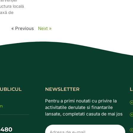
ructura locală
ă axă de
« Previous
Next »
UBLICUL
NEWSLETTER
L
Pentru a primi noutati cu privire la
pm
activitatile derulate si finantarile
lansate, completati casuta de mai jos
0480