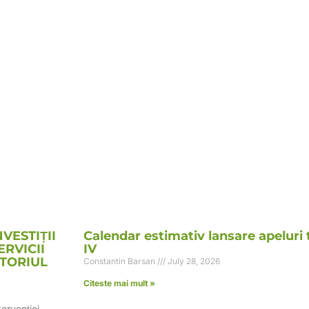
NVESTIȚII
Calendar estimativ lansare apeluri t
RVICII
IV
ITORIUL
Constantin Barsan
July 28, 2026
Citeste mai mult »
ervenției