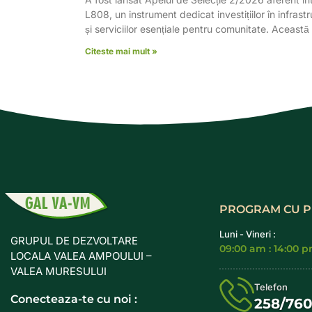
L808, un instrument dedicat investițiilor în infrast
și serviciilor esențiale pentru comunitate. Aceast
Citeste mai mult »
PROGRAM CU P
Luni - Vineri :
GRUPUL DE DEZVOLTARE
09:00 am : 14:00 
LOCALA VALEA AMPOULUI –
VALEA MURESULUI
Telefon
Conecteaza-te cu noi :
258/76