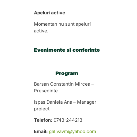
Apeluri active
Momentan nu sunt apeluri
active.
Evenimente si conferinte
Program
Barsan Constantin Mircea –
Președinte
Ispas Daniela Ana – Manager
proiect
Telefon:
0743-244213
Email:
gal.vavm@yahoo.com