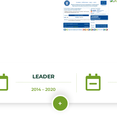
ctului
îl constituie creşterea
plementare a strategiilor de
in construcţia instituţională a
lic –privat (conform Ordonanţei
ul rural de pe Valea Ampoiului si
ea Muresului.
LEADER
2014 – 2020