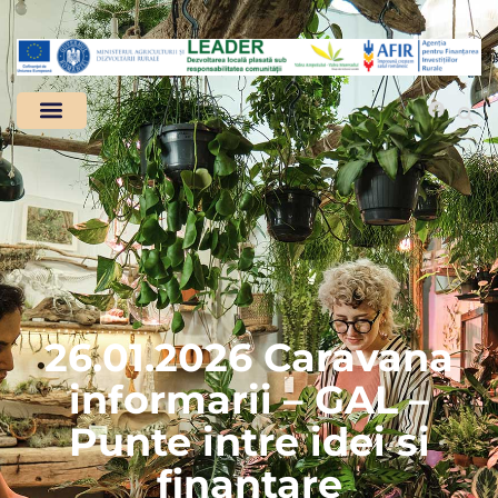
26.01.2026 Caravana
informarii – GAL –
Punte intre idei si
finantare