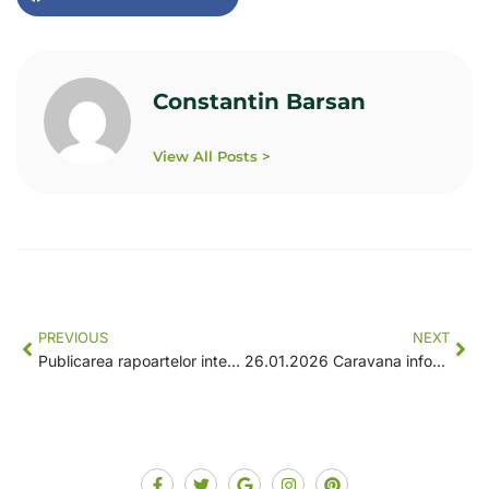
Constantin Barsan
View All Posts >
PREVIOUS
NEXT
Publicarea rapoartelor intermediare de selecție – sesiunea 22.01.2026, GAL Valea Ampoiului – Valea Mureșului
26.01.2026 Caravana informarii – GAL – Punte intre idei si finantare